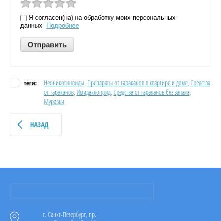
Я согласен(на) на обработку моих персональных
данных
Подробнее
Неоникотиноиды
,
Препараты от тараканов в квартире и доме
,
Средства
теги:
от тараканов
,
Имидаклоприд
,
Средства от тараканов без запаха
,
Муравьи
НАЗАД
г. Санкт-Петербург, пр.