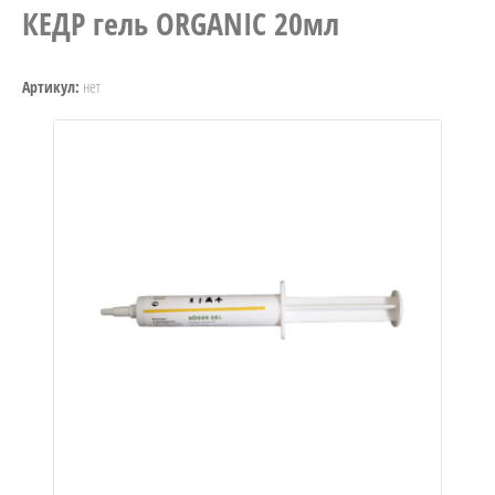
КЕДР гель ORGANIC 20мл
ния
нет
Артикул:
паха